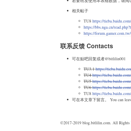
若要转发使用本表格数据，请阅
相关帖子
TU8
https://tieba.baidu.co
https://bbs.nga.cn/read.php
https://forum.gamer.com.
联系反馈 Contacts
可在贴吧回复或者@bitlilin001
TU3.1
https://tieba.baidu.
TU4
https://tieba.baidu.co
TU5
https://tieba.baidu.co
TU6
https://tieba.baidu.co
TU8
https://tieba.baidu.co
可在本文章下留言。 You can leave c
©2017-2019 blog.bitlilin.com. All Rights