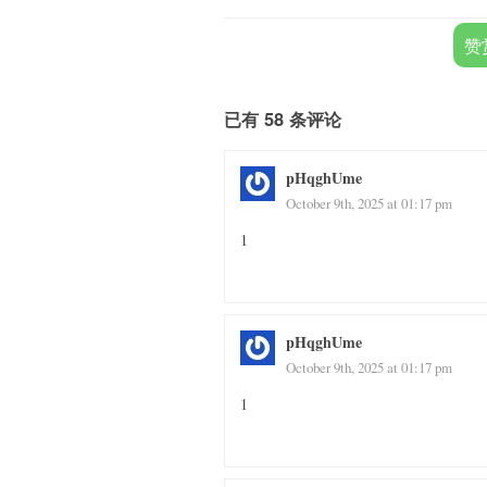
赞
已有 58 条评论
pHqghUme
October 9th, 2025 at 01:17 pm
1
pHqghUme
October 9th, 2025 at 01:17 pm
1