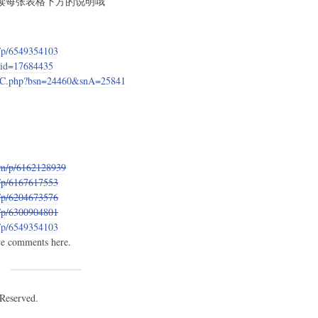
读每张表格下方的说明哦
m/p/6549354103
?tid=17684435
tw/C.php?bsn=24460&snA=25841
com/p/6162128939
m/p/6167617553
m/p/6204673576
m/p/6300904801
m/p/6549354103
omments here.
 Reserved.