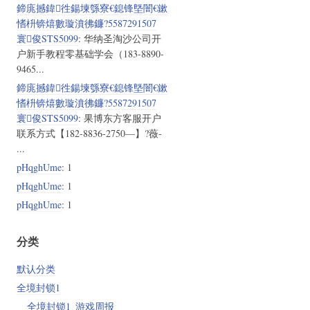
鍗庣撼鍏徃鍚堜綔寮€鎴锋墍闇€鏉
愭枡锛熺數璇濆彿鐮?5587291507
寰俊STS5099
: 华纳圣淘沙公司开
户新手教程零基础学会（183-8890-
9465...
鍗庣撼鍏徃鍚堜綔寮€鎴锋墍闇€鏉
愭枡锛熺數璇濆彿鐮?5587291507
寰俊STS5099
: 果博东方客服开户
联系方式【182-8836-2750—】?薇-
...
pHqghUme
: 1
pHqghUme
: 1
pHqghUme
: 1
分类
默认分类
全境封锁1
全境封锁1_游戏周报