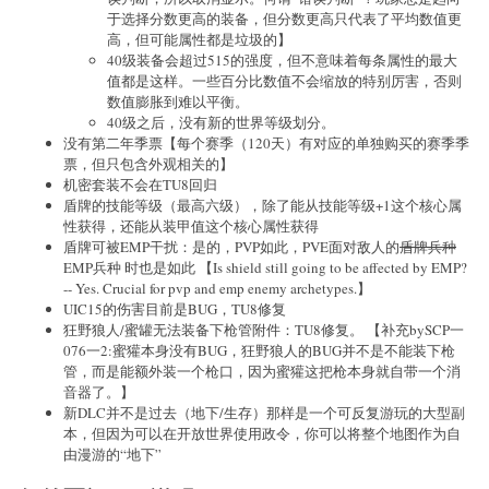
于选择分数更高的装备，但分数更高只代表了平均数值更
高，但可能属性都是垃圾的】
40级装备会超过515的强度，但不意味着每条属性的最大
值都是这样。一些百分比数值不会缩放的特别厉害，否则
数值膨胀到难以平衡。
40级之后，没有新的世界等级划分。
没有第二年季票【每个赛季（120天）有对应的单独购买的赛季季
票，但只包含外观相关的】
机密套装不会在TU8回归
盾牌的技能等级（最高六级），除了能从技能等级+1这个核心属
性获得，还能从装甲值这个核心属性获得
盾牌可被EMP干扰：是的，PVP如此，PVE面对敌人的
盾牌兵种
EMP兵种 时也是如此 【Is shield still going to be affected by EMP?
-- Yes. Crucial for pvp and emp enemy archetypes.】
UIC15的伤害目前是BUG，TU8修复
狂野狼人/蜜罐无法装备下枪管附件：TU8修复。 【补充bySCP一
076一2:蜜獾本身没有BUG，狂野狼人的BUG并不是不能装下枪
管，而是能额外装一个枪口，因为蜜獾这把枪本身就自带一个消
音器了。】
新DLC并不是过去（地下/生存）那样是一个可反复游玩的大型副
本，但因为可以在开放世界使用政令，你可以将整个地图作为自
由漫游的“地下”