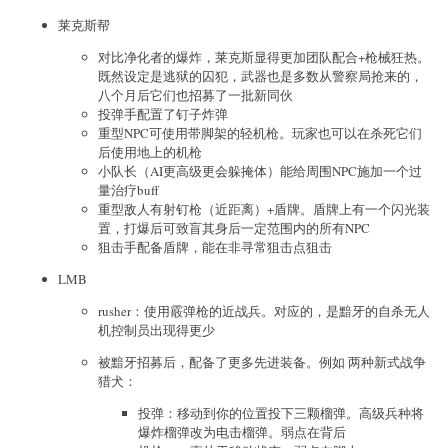
莱克斯帮
对比净化者的爆炸，莱克斯显得更加团队配合+枪械狂热。
既然设定是逃狱的囚犯，武器也是多数从警察局抢来的，
八个月后它们也招募了一批新同伙
投弹手配置了钉子炸弹
重型NPC可使用带脚架的轻机枪。玩家也可以在杀死它们
后使用地上的机枪
小队长（AI更高级更会躲掩体）能给周围NPC施加一个过
量治疗buff
重型敌人有射钉枪（近距离）+盾牌。盾牌上有一个闪光装
置，打爆后可致盲其身后一定范围内的所有NPC
狙击手配备盾牌，能在非寻常狙击点狙击
LMB
rusher：使用霰弹枪的近战兵。对应的，是黯牙的自杀无人
机控制员出现得更少
被黯牙招募后，配备了更多先进装备。例如 两种新式战争
猎犬：
投弹：移动到你的位置投下三颗榴弹。高级兵种将
爆炸榴弹改为电击榴弹。弱点在背后