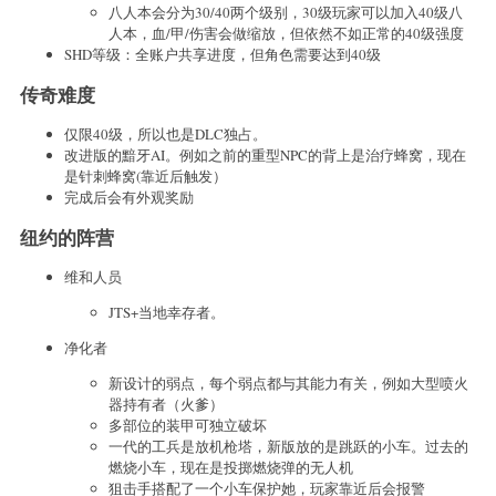
八人本会分为30/40两个级别，30级玩家可以加入40级八
人本，血/甲/伤害会做缩放，但依然不如正常的40级强度
SHD等级：全账户共享进度，但角色需要达到40级
传奇难度
仅限40级，所以也是DLC独占。
改进版的黯牙AI。例如之前的重型NPC的背上是治疗蜂窝，现在
是针刺蜂窝(靠近后触发）
完成后会有外观奖励
纽约的阵营
维和人员
JTS+当地幸存者。
净化者
新设计的弱点，每个弱点都与其能力有关，例如大型喷火
器持有者（火爹）
多部位的装甲可独立破坏
一代的工兵是放机枪塔，新版放的是跳跃的小车。过去的
燃烧小车，现在是投掷燃烧弹的无人机
狙击手搭配了一个小车保护她，玩家靠近后会报警