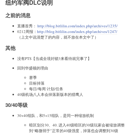
纽约军阀DLC说明
之前的消息
直播首秀：
http://blog.bitlilin.com/index.php/archives/1235/
0212周报：
http://blog.bitlilin.com/index.php/archives/1247/
（上文中说清楚了的内容，就不放在本文中了）
其他
没有PTS【当成全境封锁3来看待就完事了】
回到华盛顿的理由
赛季
目标掉落
每日/每周 计划/任务
40级机场八人本会掉落新版本的猎鹰人
30/40等级
30+40组队，和5+15组队，是同一种缩放机制
暗区划分30、40. 进入40级暗区的30级玩家会被缩放调整
到“略微弱于”正常的40级强度，掉落也会调整到30级