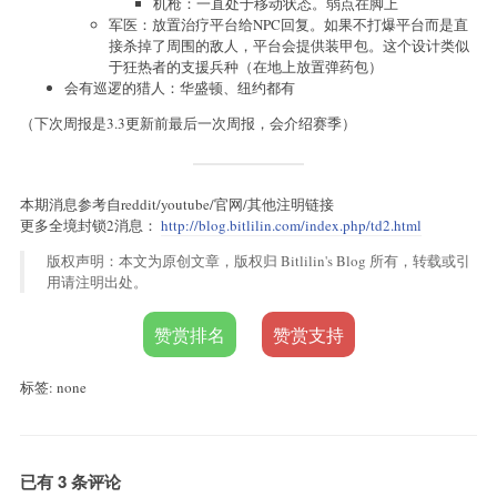
机枪：一直处于移动状态。弱点在脚上
军医：放置治疗平台给NPC回复。如果不打爆平台而是直
接杀掉了周围的敌人，平台会提供装甲包。这个设计类似
于狂热者的支援兵种（在地上放置弹药包）
会有巡逻的猎人：华盛顿、纽约都有
（下次周报是3.3更新前最后一次周报，会介绍赛季）
本期消息参考自reddit/youtube/官网/其他注明链接
更多全境封锁2消息：
http://blog.bitlilin.com/index.php/td2.html
版权声明：本文为原创文章，版权归 Bitlilin's Blog 所有，转载或引
用请注明出处。
赞赏排名
赞赏支持
标签: none
已有 3 条评论